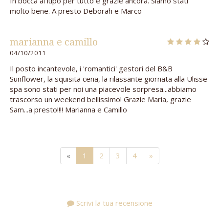
In bocca al lupo per tutto e grazie ancora. Siamo stati
molto bene. A presto Deborah e Marco
marianna e camillo
04/10/2011
Il posto incantevole, i 'romantici' gestori del B&B
Sunflower, la squisita cena, la rilassante giornata alla Ulisse
spa sono stati per noi una piacevole sorpresa...abbiamo
trascorso un weekend bellissimo! Grazie Maria, grazie
Sam...a presto!!!! Marianna e Camillo
«
1
2
3
4
»
Scrivi la tua recensione