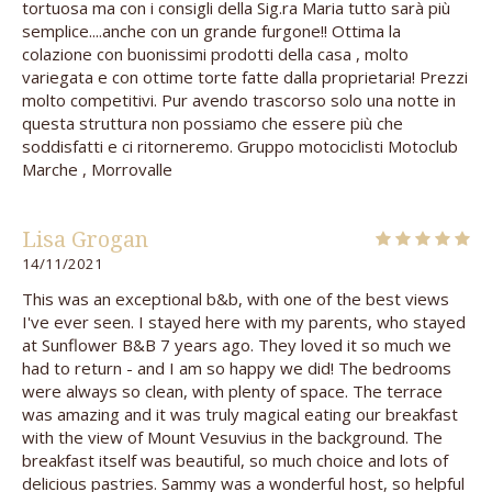
tortuosa ma con i consigli della Sig.ra Maria tutto sarà più
semplice....anche con un grande furgone!! Ottima la
colazione con buonissimi prodotti della casa , molto
variegata e con ottime torte fatte dalla proprietaria! Prezzi
molto competitivi. Pur avendo trascorso solo una notte in
questa struttura non possiamo che essere più che
soddisfatti e ci ritorneremo. Gruppo motociclisti Motoclub
Marche , Morrovalle
Lisa Grogan
14/11/2021
This was an exceptional b&b, with one of the best views
I've ever seen. I stayed here with my parents, who stayed
at Sunflower B&B 7 years ago. They loved it so much we
had to return - and I am so happy we did! The bedrooms
were always so clean, with plenty of space. The terrace
was amazing and it was truly magical eating our breakfast
with the view of Mount Vesuvius in the background. The
breakfast itself was beautiful, so much choice and lots of
delicious pastries. Sammy was a wonderful host, so helpful