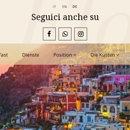
IT
EN
DE
Seguici anche su
fast
Dienste
Position
Die Kusten